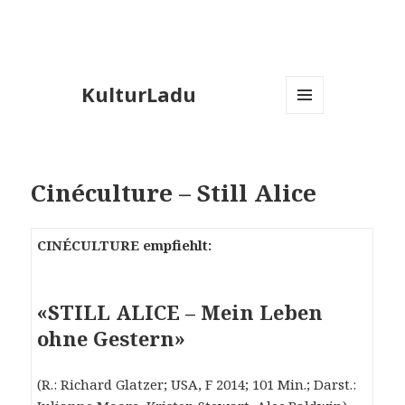
KulturLadu
MENÜ
UND
WIDGETS
Cinéculture – Still Alice
CINÉCULTURE empfiehlt:
«STILL ALICE – Mein Leben
ohne Gestern»
(R.: Richard Glatzer; USA, F 2014; 101 Min.; Darst.: