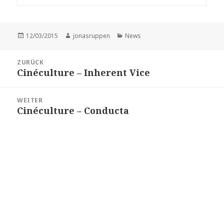
Veröffentlicht
Autor
Kategorien
12/03/2015
jonasruppen
News
am
Beitragsnavigation
ZURÜCK
Cinéculture – Inherent Vice
Vorheriger
Beitrag:
WEITER
Cinéculture – Conducta
Nächster
Beitrag: