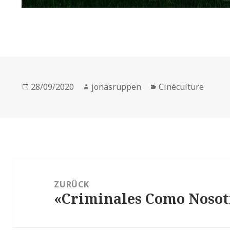
Veröffentlicht
Autor
Kategorien
28/09/2020
jonasruppen
Cinéculture
am
Beitragsnavigation
ZURÜCK
«Criminales Como Nosot
Vorheriger
Beitrag: