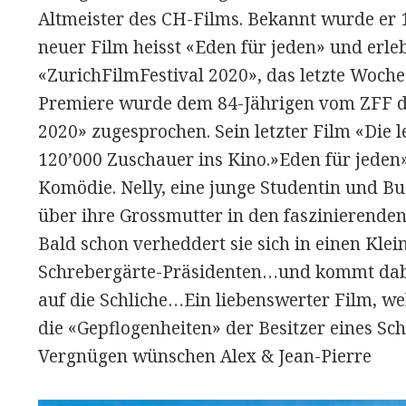
Altmeister des CH-Films. Bekannt wurde er 
neuer Film heisst «Eden für jeden» und erl
«ZurichFilmFestival 2020», das letzte Woche 
Premiere wurde dem 84-Jährigen vom ZFF d
2020» zugesprochen. Sein letzter Film «Die l
120’000 Zuschauer ins Kino.»Eden für jeden»
Komödie. Nelly, eine junge Studentin und Bu
über ihre Grossmutter in den faszinierende
Bald schon verheddert sie sich in einen Kle
Schrebergärte-Präsidenten…und kommt dab
auf die Schliche…Ein liebenswerter Film, w
die «Gepflogenheiten» der Besitzer eines Sc
Vergnügen wünschen Alex & Jean-Pierre