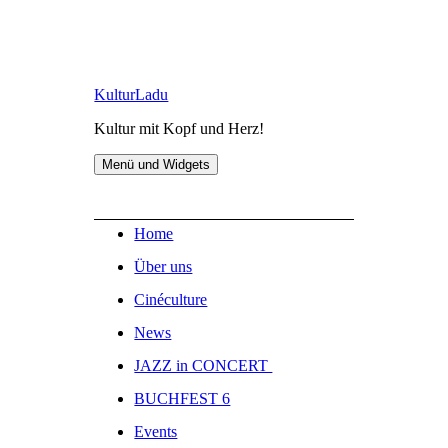
Zum
KulturLadu
Inhalt
Kultur mit Kopf und Herz!
springen
Menü und Widgets
Home
Über uns
Cinéculture
News
JAZZ in CONCERT
BUCHFEST 6
Events