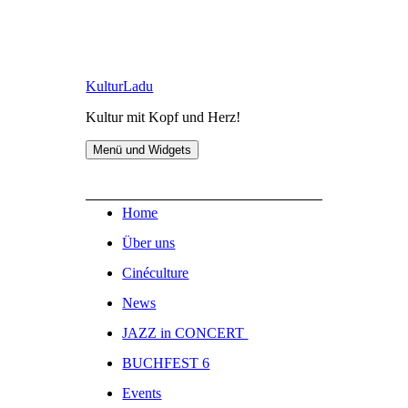
Zum
KulturLadu
Inhalt
Kultur mit Kopf und Herz!
springen
Menü und Widgets
Home
Über uns
Cinéculture
News
JAZZ in CONCERT
BUCHFEST 6
Events