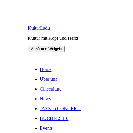
Zum
KulturLadu
Inhalt
Kultur mit Kopf und Herz!
springen
Menü und Widgets
Home
Über uns
Cinéculture
News
JAZZ in CONCERT
BUCHFEST 6
Events