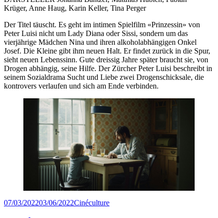
Krüger, Anne Haug, Karin Keller, Tina Perger
Der Titel täuscht. Es geht im intimen Spielfilm «Prinzessin» von
Peter Luisi nicht um Lady Diana oder Sissi, sondern um das
vierjährige Mädchen Nina und ihren alkoholabhängigen Onkel
Josef. Die Kleine gibt ihm neuen Halt. Er findet zurück in die Spur,
sieht neuen Lebenssinn. Gute dreissig Jahre später braucht sie, von
Drogen abhängig, seine Hilfe. Der Zürcher Peter Luisi beschreibt in
seinem Sozialdrama Sucht und Liebe zwei Drogenschicksale, die
kontrovers verlaufen und sich am Ende verbinden.
Veröffentlicht
Kategorien
07/03/2022
03/06/2022
Cinéculture
am