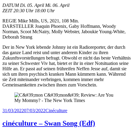
DATUM Di. 05. April Mi. 06. April
ZEIT 20:30 Uhr 18:00 Uhr
REGIE Mike Mills, US, 2021, 108 Min.
DARSTELLER Joaquin Phoenix, Gaby Hoffmann, Woody
Norman, Scoot McNairy, Molly Webster, Jaboukie Young-White,
Deborah Strang
Der in New York lebende Johnny ist ein Radioreporter, der durch
das ganze Land reist und unter anderem Kinder zu ihren
Zukunftsvorstellungen befragt. Obwohl er nicht das beste Verhältnis
zu seiner Schwester Viv hat, bietet er ihr in einer Notsituation seine
Hilfe an. Er passt auf seinen frühreifen Neffen Jesse auf, damit sie
sich um ihren psychisch kranken Mann kümmern kann. Während
sie Zeit miteinander verbringen, kommen immer mehr
Gemeinsamkeiten zwischen ihnen zum Vorschein.
Veröffentlicht
Kategorien
31/03/2022
07/03/2022
Cinéculture
am
cinéculture – Swan Song (Edf)