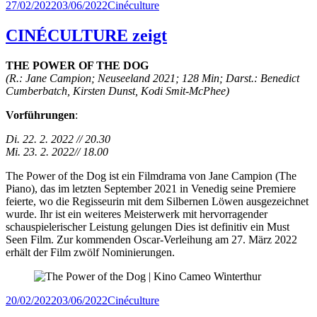
Veröffentlicht
Kategorien
27/02/2022
03/06/2022
Cinéculture
am
CINÉCULTURE zeigt
THE POWER OF THE DOG
(R.: Jane Campion; Neuseeland 2021; 128 Min; Darst.: Benedict
Cumberbatch, Kirsten Dunst, Kodi Smit-McPhee)
Vorführungen
:
Di. 22. 2. 2022 // 20.30
Mi. 23. 2. 2022// 18.00
The Power of the Dog ist ein Filmdrama von Jane Campion (The
Piano), das im letzten September 2021 in Venedig seine Premiere
feierte, wo die Regisseurin mit dem Silbernen Löwen ausgezeichnet
wurde. Ihr ist ein weiteres Meisterwerk mit hervorragender
schauspielerischer Leistung gelungen Dies ist definitiv ein Must
Seen Film. Zur kommenden Oscar-Verleihung am 27. März 2022
erhält der Film zwölf Nominierungen.
Veröffentlicht
Kategorien
20/02/2022
03/06/2022
Cinéculture
am