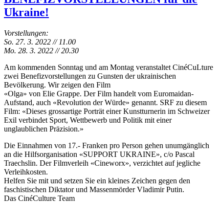
Ukraine!
Vorstellungen:
So. 27. 3. 2022 // 11.00
Mo. 28. 3. 2022 // 20.30
Am kommenden Sonntag und am Montag veranstaltet CinéCuLture
zwei Benefizvorstellungen zu Gunsten der ukrainischen
Bevölkerung. Wir zeigen den Film
«Olga» von Elie Grappe. Der Film handelt vom Euromaidan-
Aufstand, auch «Revolution der Würde» genannt. SRF zu diesem
Film: «Dieses grossartige Porträt einer Kunstturnerin im Schweizer
Exil verbindet Sport, Wettbewerb und Politik mit einer
unglaublichen Präzision.»
Die Einnahmen von 17.- Franken pro Person gehen unumgänglich
an die Hilfsorganisation «SUPPORT UKRAINE», c/o Pascal
Traechslin. Der Filmverleih «Cineworx», verzichtet auf jegliche
Verleihkosten.
Helfen Sie mit und setzen Sie ein kleines Zeichen gegen den
faschistischen Diktator und Massenmörder Vladimir Putin.
Das CinéCulture Team