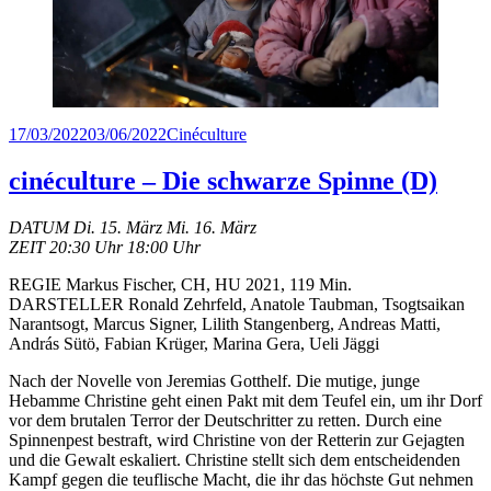
Veröffentlicht
Kategorien
17/03/2022
03/06/2022
Cinéculture
am
cinéculture – Die schwarze Spinne (D)
DATUM Di. 15. März Mi. 16. März
ZEIT 20:30 Uhr 18:00 Uhr
REGIE Markus Fischer, CH, HU 2021, 119 Min.
DARSTELLER Ronald Zehrfeld, Anatole Taubman, Tsogtsaikan
Narantsogt, Marcus Signer, Lilith Stangenberg, Andreas Matti,
András Sütö, Fabian Krüger, Marina Gera, Ueli Jäggi
Nach der Novelle von Jeremias Gotthelf. Die mutige, junge
Hebamme Christine geht einen Pakt mit dem Teufel ein, um ihr Dorf
vor dem brutalen Terror der Deutschritter zu retten. Durch eine
Spinnenpest bestraft, wird Christine von der Retterin zur Gejagten
und die Gewalt eskaliert. Christine stellt sich dem entscheidenden
Kampf gegen die teuflische Macht, die ihr das höchste Gut nehmen