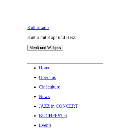
Zum
KulturLadu
Inhalt
Kultur mit Kopf und Herz!
springen
Menü und Widgets
Home
Über uns
Cinéculture
News
JAZZ in CONCERT
BUCHFEST 6
Events