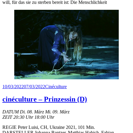
will, für das sie zu sterben bereit ist: Die Menschlichkeit
Veröffentlicht
Kategorien
10/03/2022
07/03/2022
Cinéculture
am
cinéculture – Prinzessin (D)
DATUM Di. 08. März Mi. 09. März
ZEIT 20:30 Uhr 18:00 Uhr
REGIE Peter Luisi, CH, Ukraine 2021, 101 Min.
DARSTELLER Johanna Bantzer, Matthias Habich, Fabian