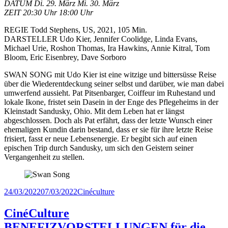
DATUM Di. 29. März Mi. 30. März
ZEIT 20:30 Uhr 18:00 Uhr
REGIE Todd Stephens, US, 2021, 105 Min.
DARSTELLER Udo Kier, Jennifer Coolidge, Linda Evans,
Michael Urie, Roshon Thomas, Ira Hawkins, Annie Kitral, Tom
Bloom, Eric Eisenbrey, Dave Sorboro
SWAN SONG mit Udo Kier ist eine witzige und bittersüsse Reise
über die Wiederentdeckung seiner selbst und darüber, wie man dabei
umwerfend aussieht. Pat Pitsenbarger, Coiffeur im Ruhestand und
lokale Ikone, fristet sein Dasein in der Enge des Pflegeheims in der
Kleinstadt Sandusky, Ohio. Mit dem Leben hat er längst
abgeschlossen. Doch als Pat erfährt, dass der letzte Wunsch einer
ehemaligen Kundin darin bestand, dass er sie für ihre letzte Reise
frisiert, fasst er neue Lebensenergie. Er begibt sich auf einen
epischen Trip durch Sandusky, um sich den Geistern seiner
Vergangenheit zu stellen.
Veröffentlicht
Kategorien
24/03/2022
07/03/2022
Cinéculture
am
CinéCulture
BENEFIZVORSTELLUNGEN für die