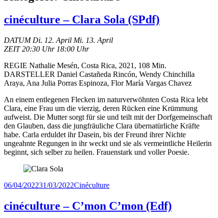
cinéculture – Clara Sola (SPdf)
DATUM Di. 12. April Mi. 13. April
ZEIT 20:30 Uhr 18:00 Uhr
REGIE Nathalie Mesén, Costa Rica, 2021, 108 Min.
DARSTELLER Daniel Castañeda Rincón, Wendy Chinchilla
Araya, Ana Julia Porras Espinoza, Flor María Vargas Chavez
An einem entlegenen Flecken im naturverwöhnten Costa Rica lebt
Clara, eine Frau um die vierzig, deren Rücken eine Krümmung
aufweist. Die Mutter sorgt für sie und teilt mit der Dorfgemeinschaft
den Glauben, dass die jungfräuliche Clara übernatürliche Kräfte
habe. Carla erduldet ihr Dasein, bis der Freund ihrer Nichte
ungeahnte Regungen in ihr weckt und sie als vermeintliche Heilerin
beginnt, sich selber zu heilen. Frauenstark und voller Poesie.
Veröffentlicht
Kategorien
06/04/2022
31/03/2022
Cinéculture
am
cinéculture – C’mon C’mon (Edf)