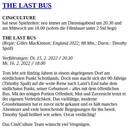
THE LAST BUS
CINéCULTURE
hat neue Spielzeiten: neu immer am Dienstagabend um 20.30 und
am Mittwoch um 18.00 (sofern die Filmdauer unter 2 Std liegt)
THE LAST BUS
(Regie: Gilles MacKinnon; England 2022; 88 Min.; Darst.: Timothy
Spall)
Vorführungen: Di. 15. 2. 2022 // 20.30
Mi. 16. 2. 2022 // 18.00
Tom lebt seit fünfzig Jahren in einem abgelegenen Dorf am
nördlichsten Punkt Schottlands. Doch nun macht sich der 90-Jährige
(Timothy Spall) auf die weite Reise nach Land’s End nahe dem
südlichsten Punkt, seiner Geburtsort – alles mit dem öffentlichen
Bus. Mit der nötigen Portion Offenheit, Mut und Zuversicht trotzt er
der eigenen Verletzlichkeit. Das vielfältige, moderne
Grossbritannien hat er zuvor nicht gekannt und es hält manches
Abenteuer und viele bereichernde Begegnungen für ihn bereit.
Timothy Spall brilliert wie selten. Oscar verdächtig!
Das CinéCulture Team wünscht viel Vergnügen.