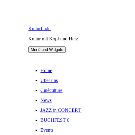
Zum
KulturLadu
Inhalt
Kultur mit Kopf und Herz!
springen
Menü und Widgets
Home
Über uns
Cinéculture
News
JAZZ in CONCERT
BUCHFEST 6
Events